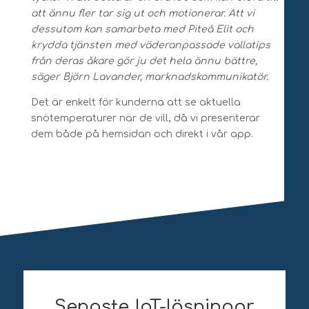
att ännu fler tar sig ut och motionerar. Att vi
dessutom kan samarbeta med Piteå Elit och
krydda tjänsten med väderanpassade vallatips
från deras åkare gör ju det hela ännu bättre,
säger Björn Lavander, marknadskommunikatör.
Det är enkelt för kunderna att se aktuella
snötemperaturer när de vill, då vi presenterar
dem både på hemsidan och direkt i vår app.
Senaste IoT-lösningar