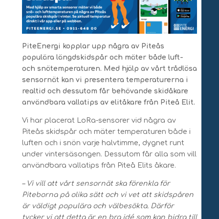
PiteEnergi kopplar upp några av Piteås
populära längdskidspår och mäter både luft-
och snötemperaturen. Med hjälp av vårt trådlösa
sensornät kan vi presentera temperaturerna i
realtid och dessutom får behövande skidåkare
användbara vallatips av elitåkare från Piteå Elit.
Vi har placerat LoRa-sensorer vid några av
Piteås skidspår och mäter temperaturen både i
luften och i snön varje halvtimme, dygnet runt
under vintersäsongen. Dessutom får alla som vill
användbara vallatips från Piteå Elits åkare.
– Vi vill att vårt sensornät ska förenkla för
Piteborna på olika sätt och vi vet att skidspåren
är väldigt populära och välbesökta. Därför
tycker vi att detta är en bra idé som kan bidra till