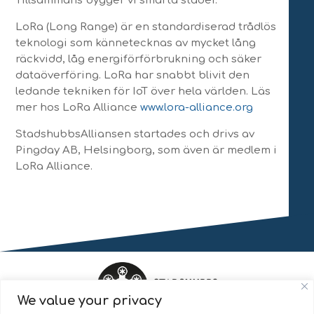
Tillsammans bygger vi smarta städer.
LoRa (Long Range) är en standardiserad trådlös
teknologi som kännetecknas av mycket lång
räckvidd, låg energiförförbrukning och säker
dataöverföring. LoRa har snabbt blivit den
ledande tekniken för IoT över hela världen. Läs
mer hos LoRa Alliance
www.lora-alliance.org
StadshubbsAlliansen startades och drivs av
Pingday AB, Helsingborg, som även är medlem i
LoRa Alliance.
We value your privacy