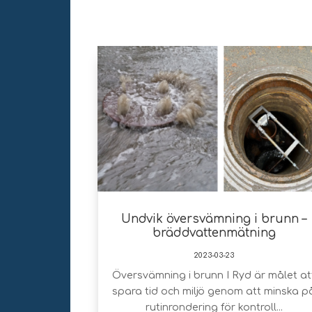
Undvik översvämning i brunn –
bräddvattenmätning
2023-03-23
Översvämning i brunn I Ryd är målet at
spara tid och miljö genom att minska p
rutinrondering för kontroll...