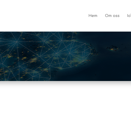
Hem
Om oss
Io