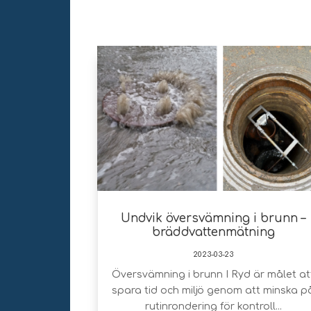
Undvik översvämning i brunn –
bräddvattenmätning
2023-03-23
Översvämning i brunn I Ryd är målet at
spara tid och miljö genom att minska p
rutinrondering för kontroll...