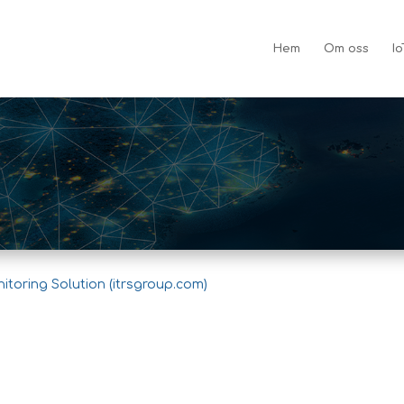
Hem
Om oss
Io
toring Solution (itrsgroup.com)