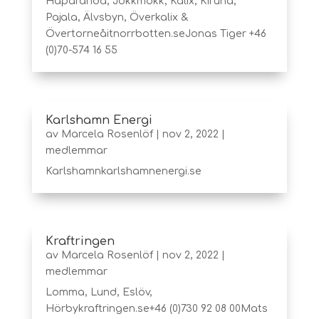
Haparanda, Jokkmokk, Kalix, Kiruna,
Pajala, Älvsbyn, Överkalix &
Övertorneåitnorrbotten.seJonas Tiger +46
(0)70-574 16 55
Karlshamn Energi
av
Marcela Rosenlöf
|
nov 2, 2022
|
medlemmar
Karlshamnkarlshamnenergi.se
Kraftringen
av
Marcela Rosenlöf
|
nov 2, 2022
|
medlemmar
Lomma, Lund, Eslöv,
Hörbykraftringen.se+46 (0)730 92 08 00Mats