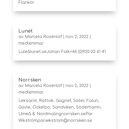
Flankör
Lunet
av
Marcela Rosenlöf
|
nov 2, 2022
|
medlemmar
Luleålunet.seJohan Falk+46 (0)920-23 61 41
Norrsken
av
Marcela Rosenlöf
|
nov 2, 2022
|
medlemmar
Leksand, Rättvik, Gagnef, Säter, Falun,
Gävle, Ockelbo, Sandviken, Söderhamn,
Umeå & Nordmalingnorrsken.sePär
Wikströmpar.wikstrom@norrsken.se