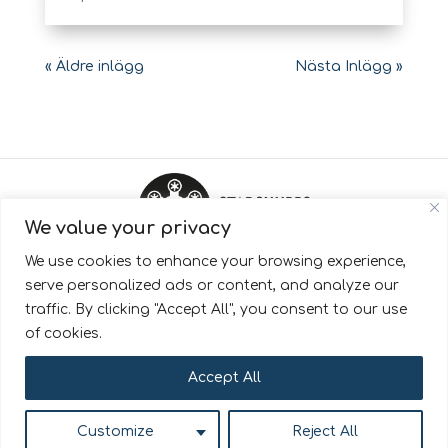
« Äldre inlägg
Nästa Inlägg »
We value your privacy
We use cookies to enhance your browsing experience,
StadshubbsAlliansen är en del av Pingday AB.
serve personalized ads or content, and analyze our
traffic. By clicking "Accept All", you consent to our use
Läs mer om hur vi behandlar dina
of cookies.
personuppgifter på
Pingday.se/cookies
Accept All
© 2022
Stadshubbsalliansen. All rights reserved.
Customize
Reject All